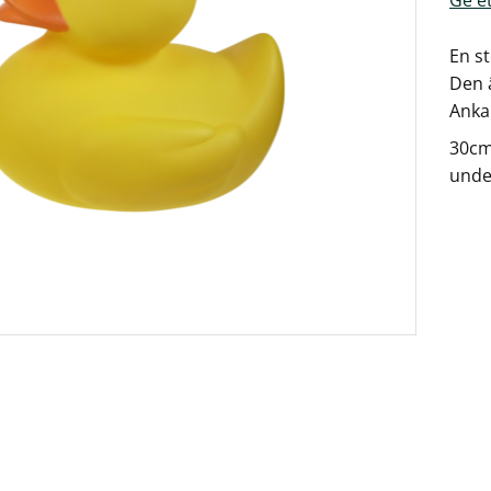
En st
Den ä
Anka
30cm
unde