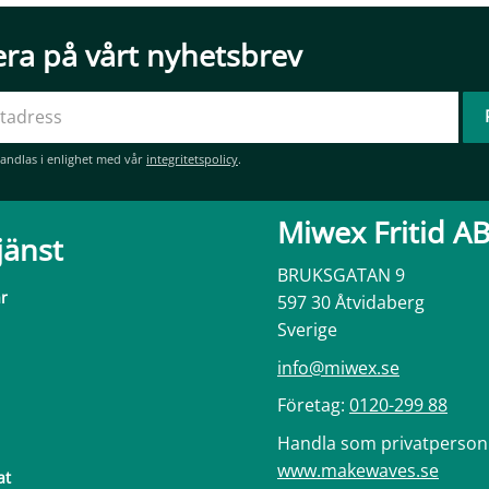
ra på vårt nyhetsbrev
andlas i enlighet med vår
integritetspolicy
.
Miwex Fritid A
jänst
BRUKSGATAN 9
ar
597 30 Åtvidaberg
Sverige
info@miwex.se
Företag:
0120-299 88
Handla som privatperson
www.makewaves.se
at