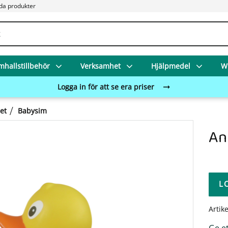
da produkter
mhallstillbehör
Verksamhet
Hjälpmedel
Wi
Logga in för att se era priser
et
Babysim
An
L
Artik
Ge e