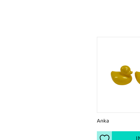
Anka
I