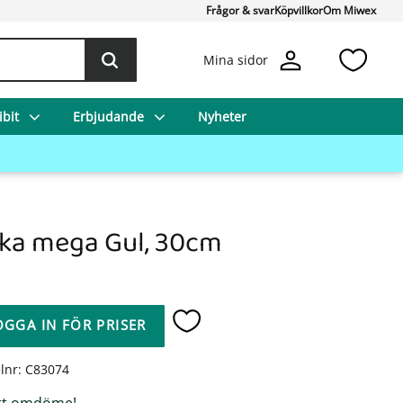
Frågor & svar
Köpvillkor
Om Miwex
Favo
Mina sidor
bit
Erbjudande
Nyheter
ka mega Gul, 30cm
OGGA IN FÖR PRISER
Lägg till i favoriter
elnr
C83074
tt omdöme!