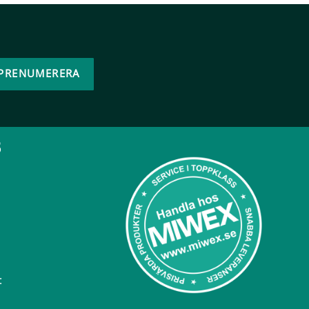
PRENUMERERA
B
: