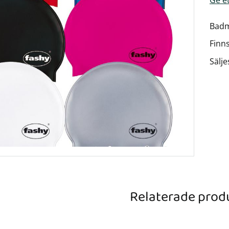
Badm
Finns
Sälje
Relaterade prod