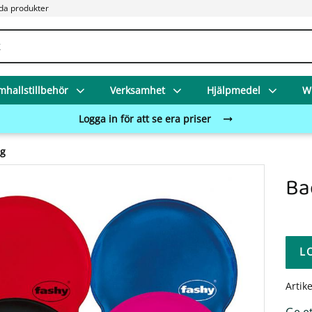
da produkter
mhallstillbehör
Verksamhet
Hjälpmedel
Wi
Logga in för att se era priser
ng
Ba
L
Artik
Ge e