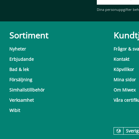
Dina personuppgifter beh
Sortiment
Kundt
Nyheter
Frågor & sv
Erbjudande
Kontakt
Bad & lek
Köpvillkor
Försäljning
Mina sidor
Simhallstillbehör
Om Miwex
Verksamhet
Våra certifik
Wibit
Sverig