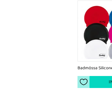
Badmössa Silicone
I
Lägg till i favori