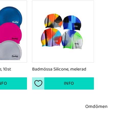
, 10st
Badmössa Silicone, melerad
NFO
INFO
ter
Lägg till i favoriter
Omdömen