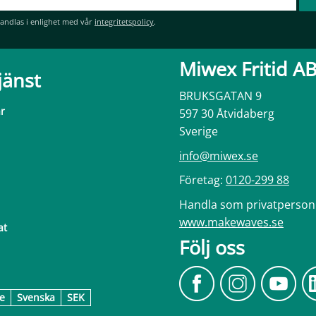
andlas i enlighet med vår
integritetspolicy
.
Miwex Fritid A
jänst
BRUKSGATAN 9
ar
597 30 Åtvidaberg
Sverige
info@miwex.se
Företag:
0120-299 88
Handla som privatperson
www.makewaves.se
at
Följ oss
e
Svenska
SEK