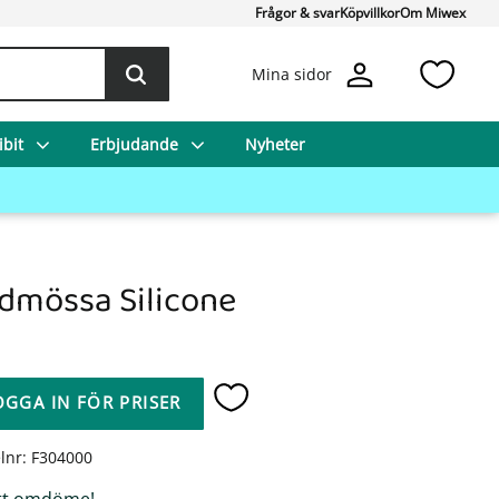
Frågor & svar
Köpvillkor
Om Miwex
Favo
Mina sidor
bit
Erbjudande
Nyheter
dmössa Silicone
OGGA IN FÖR PRISER
Lägg till i favoriter
elnr
F304000
tt omdöme!