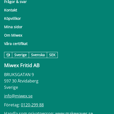
Frågor & svar
Kontakt
Köpvillkor
Mina sidor
Om Miwex
Våra certifikat
Sverige
Svenska
SEK
Miwex Fritid AB
BRUKSGATAN 9
597 30 Åtvidaberg
Sverige
info@miwex.se
Företag:
0120-299 88
Handla som privatperson:
www.makewaves.se