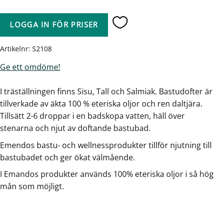
LOGGA IN FÖR PRISER
Lägg till i favoriter
Artikelnr
S2108
Ge ett omdöme!
I träställningen finns Sisu, Tall och Salmiak. Bastudofter är
tillverkade av äkta 100 % eteriska oljor och ren daltjära.
Tillsätt 2-6 droppar i en badskopa vatten, häll över
stenarna och njut av doftande bastubad.
Emendos bastu- och wellnessprodukter tillför njutning till
bastubadet och ger ökat välmående.
I Emandos produkter används 100% eteriska oljor i så hög
mån som möjligt.