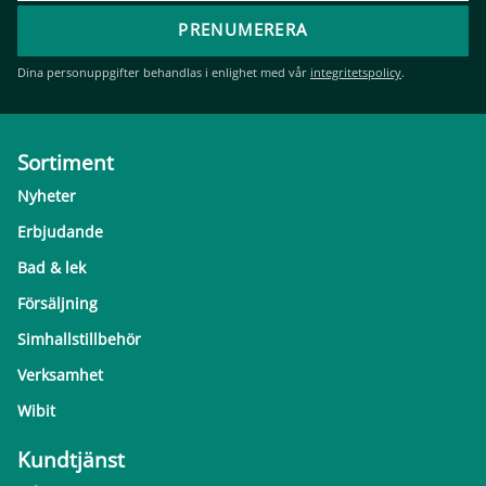
PRENUMERERA
Dina personuppgifter behandlas i enlighet med vår
integritetspolicy
.
Sortiment
Nyheter
Erbjudande
Bad & lek
Försäljning
Simhallstillbehör
Verksamhet
Wibit
Kundtjänst