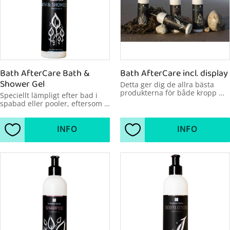
Bath AfterCare Bath & 
Bath AfterCare incl. display
Shower Gel
Detta ger dig de allra bästa 
produkterna för både kropp 
Speciellt lämpligt efter bad i 
och hår för er som badar 
spabad eller pooler, eftersom 
mycket.
det tar bort klorlukten.
INFO
INFO
Lägg till i favoriter
Lägg till i favoriter