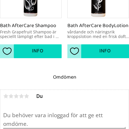
Bath AfterCare Shampoo
Bath AfterCare BodyLotion
Fresh Grapefruit Shampoo är 
​vårdande och näringsrik 
speciellt lämpligt efter bad i 
kroppslotion med en frisk doft 
spabad eller pooler, eftersom 
av grapefrukt.
det tar bort klorlukten.​
INFO
INFO
Lägg till i favoriter
Lägg till i favoriter
Omdömen
Du