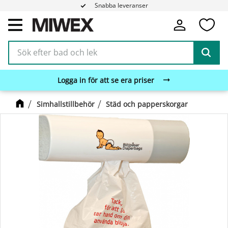
Snabba leveranser
Fa
Meny
Logga in för att se era priser
Simhallstillbehör
Städ och papperskorgar