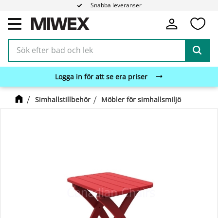
Snabba leveranser
Fa
Meny
Logga in för att se era priser
Simhallstillbehör
Möbler för simhallsmiljö