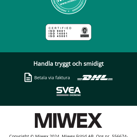
Handla tryggt och smidigt
Betala via faktura
Copyright © Miwex 2024, Miwex Fritid AB, Org.nr. 556674-