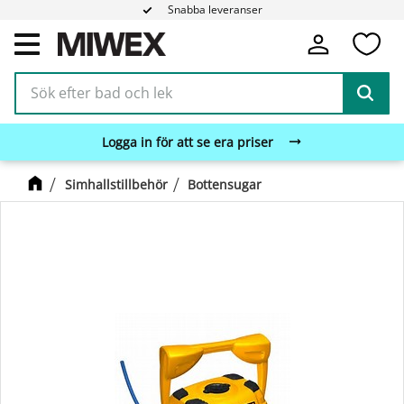
Snabba leveranser
Fa
Meny
Logga in för att se era priser
Simhallstillbehör
Bottensugar