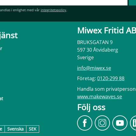
andlas i enlighet med vår
integritetspolicy
.
Miwex Fritid A
jänst
BRUKSGATAN 9
ar
597 30 Åtvidaberg
Sverige
info@miwex.se
Företag:
0120-299 88
Handla som privatperson
www.makewaves.se
at
Följ oss
e
Svenska
SEK