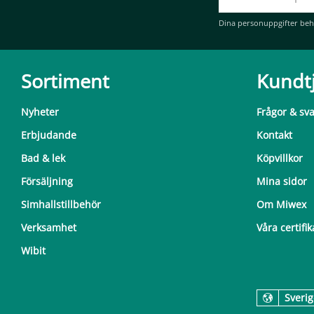
Dina personuppgifter beh
Sortiment
Kundt
Nyheter
Frågor & sv
Erbjudande
Kontakt
Bad & lek
Köpvillkor
Försäljning
Mina sidor
Simhallstillbehör
Om Miwex
Verksamhet
Våra certifik
Wibit
Sverig