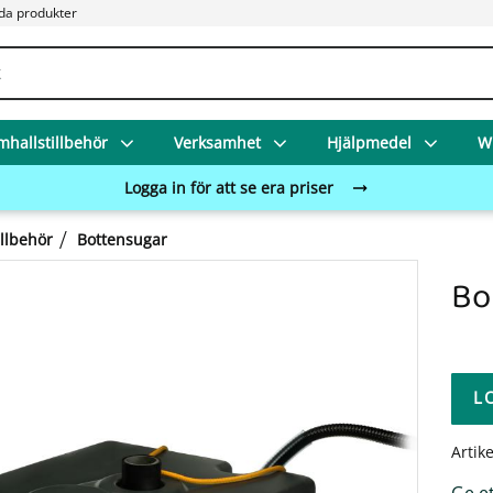
da produkter
mhallstillbehör
Verksamhet
Hjälpmedel
Wi
Logga in för att se era priser
illbehör
Bottensugar
Bo
L
Artik
Ge e