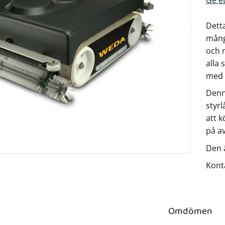
Dett
mång
och 
alla
med n
Denn
styrl
att 
på a
Den 
Konta
Omdömen