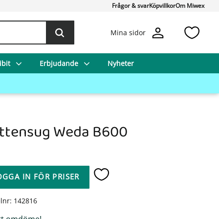
Frågor & svar
Köpvillkor
Om Miwex
Favo
Mina sidor
bit
Erbjudande
Nyheter
ttensug Weda B600
OGGA IN FÖR PRISER
Lägg till i favoriter
elnr
142816
tt omdöme!