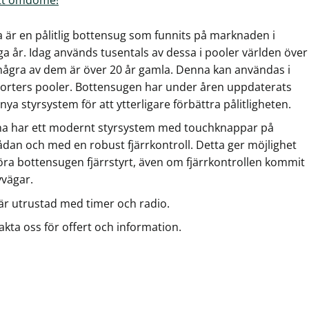
a är en pålitlig bottensug som funnits på marknaden i
a år. Idag används tusentals av dessa i pooler världen över
några av dem är över 20 år gamla. Denna kan användas i
 sorters pooler. Bottensugen har under åren uppdaterats
ya styrsystem för att ytterligare förbättra pålitligheten.
a har ett modernt styrsystem med touchknappar på
ådan och med en robust fjärrkontroll. Detta ger möjlighet
köra bottensugen fjärrstyrt, även om fjärrkontrollen kommit
vvägar.
är utrustad med timer och radio.
kta oss för offert och information.