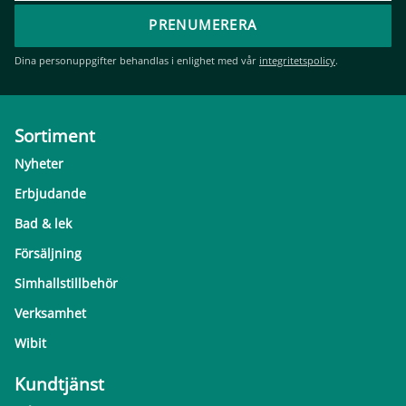
PRENUMERERA
Dina personuppgifter behandlas i enlighet med vår
integritetspolicy
.
Sortiment
Nyheter
Erbjudande
Bad & lek
Försäljning
Simhallstillbehör
Verksamhet
Wibit
Kundtjänst