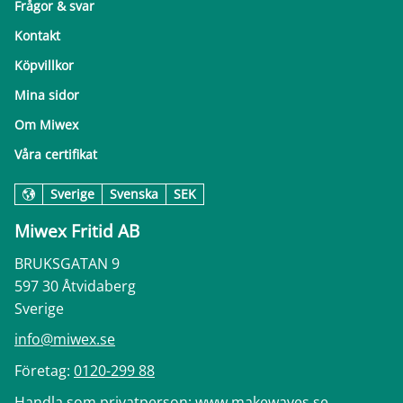
Frågor & svar
Kontakt
Köpvillkor
Mina sidor
Om Miwex
Våra certifikat
Sverige
Svenska
SEK
Miwex Fritid AB
BRUKSGATAN 9
597 30 Åtvidaberg
Sverige
info@miwex.se
Företag:
0120-299 88
Handla som privatperson:
www.makewaves.se