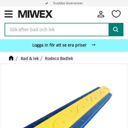
Snabba leveranser
Fa
Meny
Logga in för att se era priser
Bad & lek
Rodeco Badlek