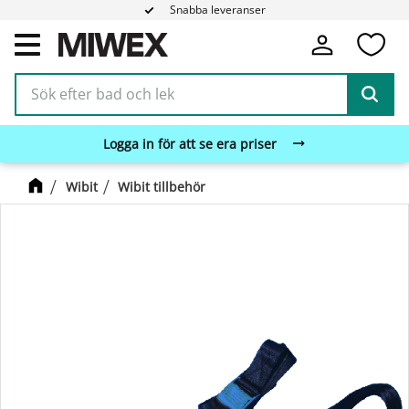
Snabba leveranser
Fa
Meny
Logga in för att se era priser
Wibit
Wibit tillbehör