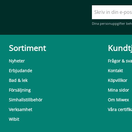
Dina personuppgifter beh
Sortiment
Kundt
Nyheter
Frågor & sv
Erbjudande
Kontakt
Bad & lek
Köpvillkor
Försäljning
Mina sidor
Simhallstillbehör
Om Miwex
Verksamhet
Våra certifik
Wibit