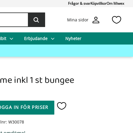
Frågor & svar
Köpvillkor
Om Miwex
Favo
Mina sidor
bit
Erbjudande
Nyheter
me inkl 1 st bungee
OGGA IN FÖR PRISER
Lägg till i favoriter
elnr
W30078
tt omdöme!