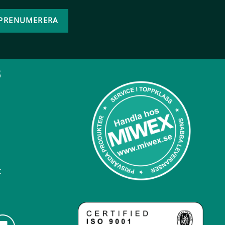
PRENUMERERA
B
: