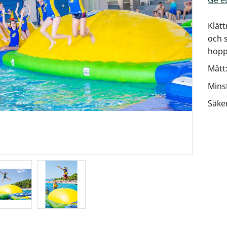
Klät
och 
hopp
Mått:
Mins
Säke