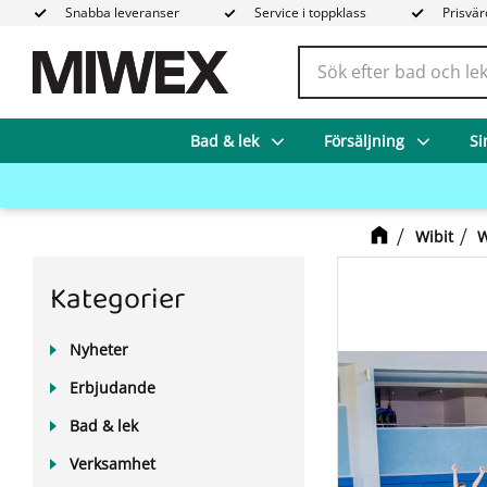
Snabba leveranser
Service i toppklass
Prisvär
Bad & lek
Försäljning
Si
Wibit
W
Kategorier
Nyheter
Erbjudande
Bad & lek
Verksamhet