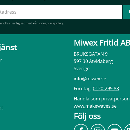
andlas i enlighet med vår
integritetspolicy
.
Miwex Fritid A
jänst
BRUKSGATAN 9
ar
597 30 Åtvidaberg
Sverige
info@miwex.se
Företag:
0120-299 88
Handla som privatperson
www.makewaves.se
at
Följ oss