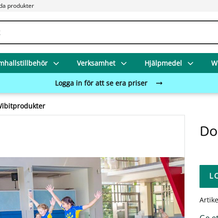
da produkter
mhallstillbehör
Verksamhet
Hjälpmedel
Wi
Logga in för att se era priser
ibitprodukter
Do
L
Artik
Ge e