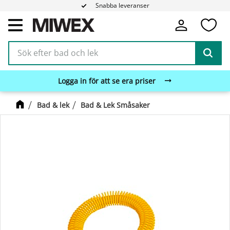
Snabba leveranser
Fa
Meny
Logga in för att se era priser
Bad & lek
Bad & Lek Småsaker