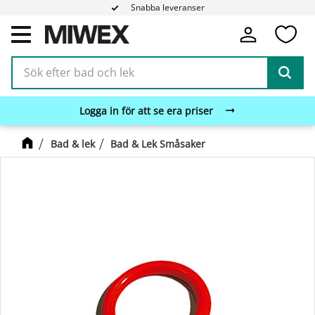
Snabba leveranser
Fa
Meny
Logga in för att se era priser
Bad & lek
Bad & Lek Småsaker