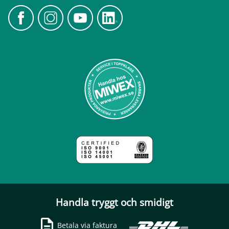
Handla tryggt och smidigt
Betala via faktura