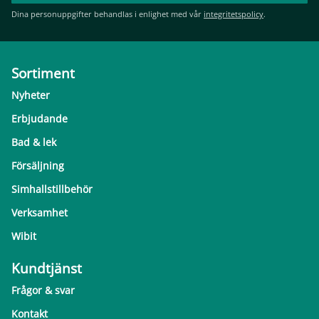
Dina personuppgifter behandlas i enlighet med vår
integritetspolicy
.
Sortiment
Nyheter
Erbjudande
Bad & lek
Försäljning
Simhallstillbehör
Verksamhet
Wibit
Kundtjänst
Frågor & svar
Kontakt