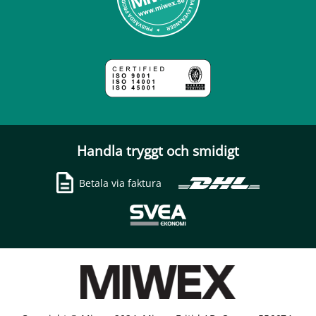
Handla tryggt och smidigt
Betala via faktura