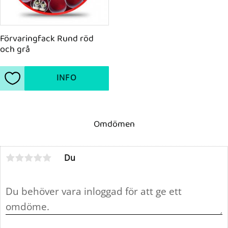
Förvaringfack Rund röd 
och grå
INFO
Lägg till i favoriter
Omdömen
Du