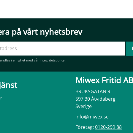
ra på vårt nyhetsbrev
andlas i enlighet med vår
integritetspolicy
.
Miwex Fritid A
jänst
BRUKSGATAN 9
ar
597 30 Åtvidaberg
Sverige
info@miwex.se
Företag:
0120-299 88