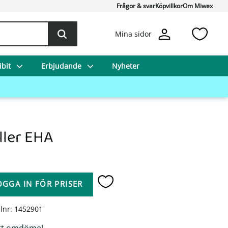
Frågor & svar
Köpvillkor
Om Miwex
Favo
Mina sidor
bit
Erbjudande
Nyheter
ller EHA
OGGA IN FÖR PRISER
Lägg till i favoriter
elnr
1452901
tt omdöme!