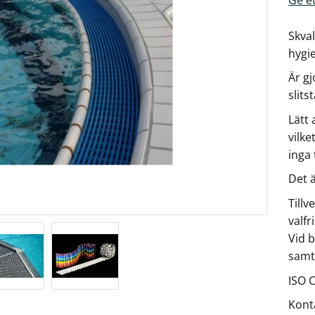
Skval
hygie
Är gj
slits
Lätt 
vilke
inga 
Det ä
Tillv
valfr
Vid b
samt
ISO C
Konta