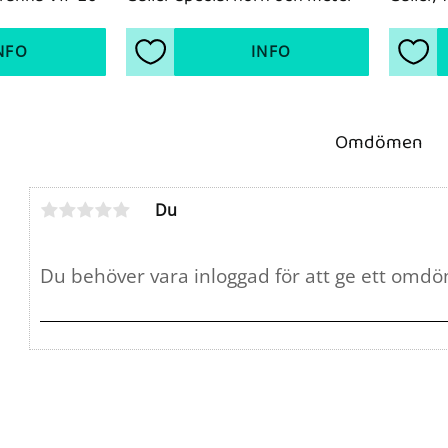
NFO
INFO
ter
Lägg till i favoriter
Lägg 
Omdömen
Du