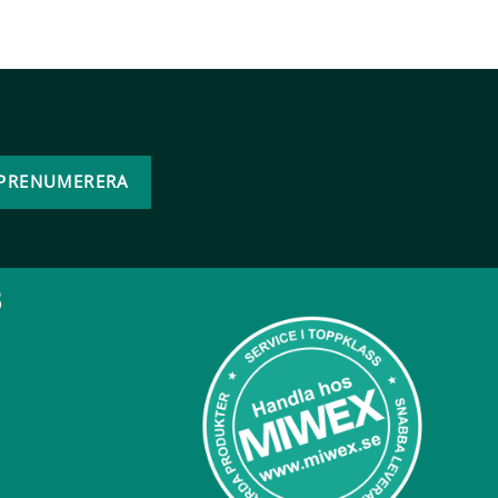
PRENUMERERA
B