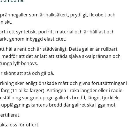
prännegaller som är halksäkert, prydligt, flexibelt och
niskt.
ort i ett syntetiskt porfritt material och är hållfast och
tarkt genom inbyggd elasticitet.
att hålla rent och är städvänligt. Detta galler är rullbart
t medför att det är lätt att städa själva skvalprännan och
tunga lyft behövs.
r skönt att stå och gå på.
erkning sker enligt önskade mått och givna förutsättningar i
i färg (11 olika färger). Antingen i raka längder eller i radie.
eställning var god uppge gallrets bredd, längd, tjocklek,
 uppläggningskantens bredd där gallret ska ligga mot.
ertifierat.
kta oss för offert.