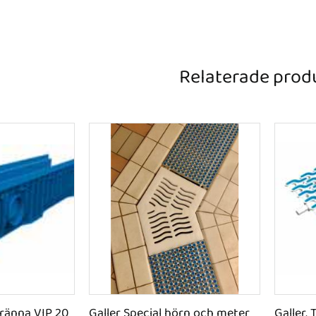
Relaterade prod
sränna VIP 20
Galler Special hörn och meter
Galler, 