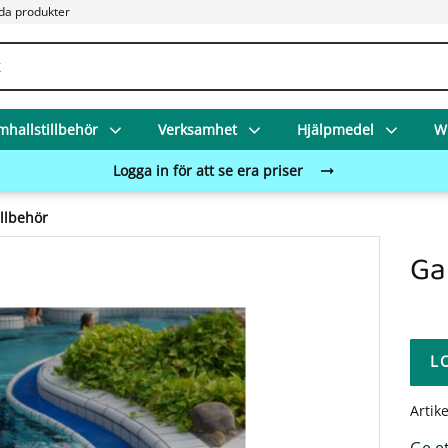
da produkter
mhallstillbehör
Verksamhet
Hjälpmedel
Wi
Logga in för att se era priser
illbehör
Ga
L
Artik
Ge e