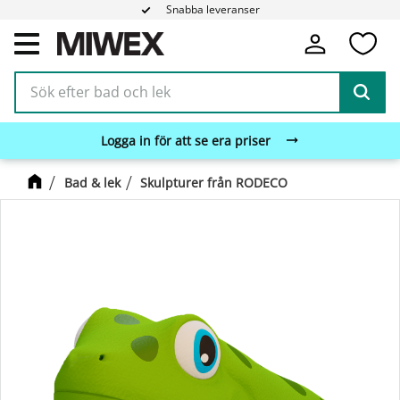
Snabba leveranser
Fa
Meny
Logga in för att se era priser
Bad & lek
Skulpturer från RODECO