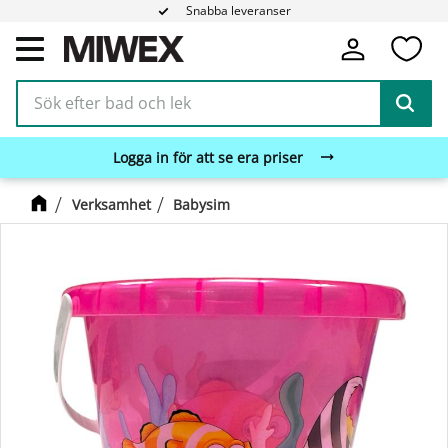
Snabba leveranser
Fa
Meny
Logga in för att se era priser
Verksamhet
Babysim