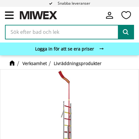
Snabba leveranser
Fa
Meny
Logga in för att se era priser
Verksamhet
Livräddningsprodukter