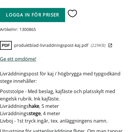
LOGGA IN FÖR PRISER
Lägg till i favoriter
Artikelnr
1300865
produktblad-livraddningspost-kaj.pdf
229KB
Ge ett omdöme!
Livräddningspost för kaj / högbrygga med typgodkänd
stege innehåller:
Poststolpe - Med beslag, kajfäste och platsskylt med
engelsk rubrik. Ink kajfäste.
Livräddnings
hake
, 5 meter
Livräddnings
stege
, 4 meter
Livboj - 1st tryck ingår, tex. anläggningens namn.
Utrustning för vattenlivräddning flyter. Om man tappar