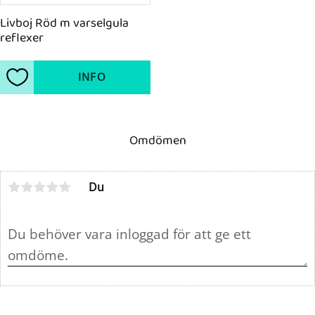
Livboj Röd m varselgula 
reflexer
INFO
Lägg till i favoriter
Omdömen
Du