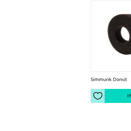
Simmunk Donut
I
Lägg till i favori