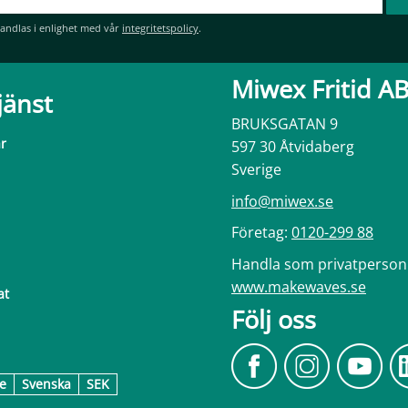
andlas i enlighet med vår
integritetspolicy
.
Miwex Fritid A
jänst
BRUKSGATAN 9
ar
597 30 Åtvidaberg
Sverige
info@miwex.se
Företag:
0120-299 88
Handla som privatperson
www.makewaves.se
at
Följ oss
e
Svenska
SEK