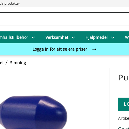
da produkter
mhallstillbehör
Verksamhet
Hjälpmedel
Wi
Logga in för att se era priser
et
Simning
Pu
L
Artik
Ge e