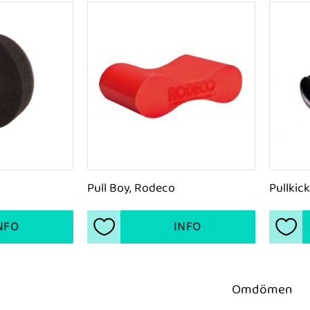
Pull Boy, Rodeco
Pullkick
NFO
INFO
ter
Lägg till i favoriter
Lägg 
Omdömen