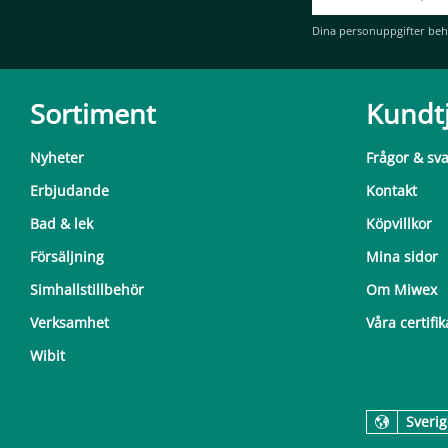
Dina personuppgifter beh
Sortiment
Kundt
Nyheter
Frågor & sv
Erbjudande
Kontakt
Bad & lek
Köpvillkor
Försäljning
Mina sidor
Simhallstillbehör
Om Miwex
Verksamhet
Våra certifik
Wibit
Sverig