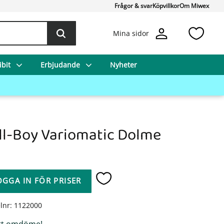
Frågor & svar
Köpvillkor
Om Miwex
Favo
Mina sidor
bit
Erbjudande
Nyheter
ll-Boy Variomatic Dolme
OGGA IN FÖR PRISER
Lägg till i favoriter
elnr
1122000
tt omdöme!