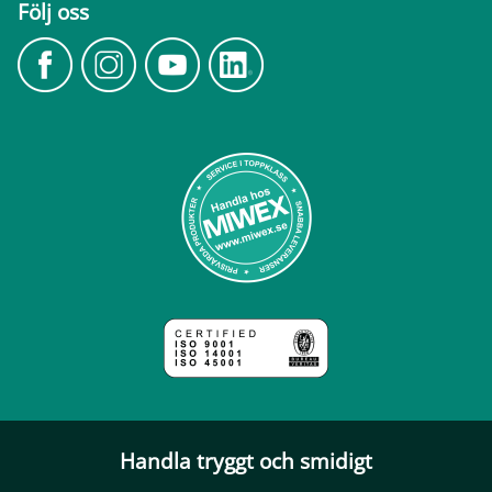
Följ oss
Handla tryggt och smidigt