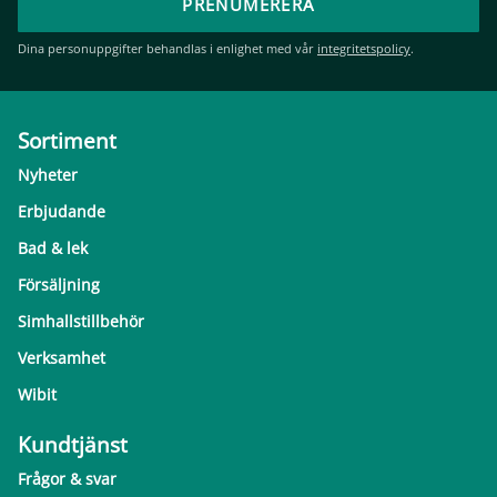
PRENUMERERA
Dina personuppgifter behandlas i enlighet med vår
integritetspolicy
.
Sortiment
Nyheter
Erbjudande
Bad & lek
Försäljning
Simhallstillbehör
Verksamhet
Wibit
Kundtjänst
Frågor & svar