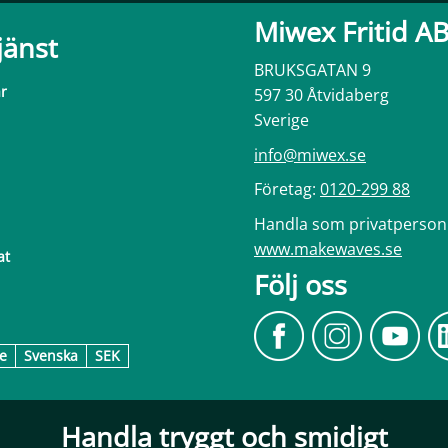
Miwex Fritid A
jänst
BRUKSGATAN 9
ar
597 30 Åtvidaberg
Sverige
info@miwex.se
Företag:
0120-299 88
Handla som privatperson
www.makewaves.se
at
Följ oss
e
Svenska
SEK
Handla tryggt och smidigt