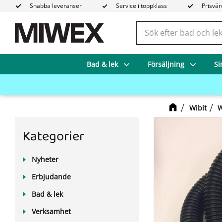
Snabba leveranser
Service i toppklass
Prisvär
Bad & lek
Försäljning
Si
Wibit
W
Kategorier
Nyheter
Erbjudande
Bad & lek
Verksamhet