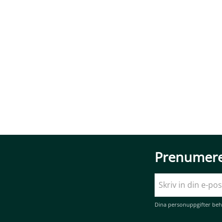
Prenumere
Dina personuppgifter beh