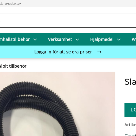
da produkter
mhallstillbehör
Verksamhet
Hjälpmedel
Wi
Logga in för att se era priser
ibit tillbehör
Sla
L
Artik
Ge e