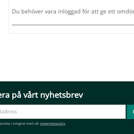
ra på vårt nyhetsbrev
andlas i enlighet med vår
integritetspolicy
.