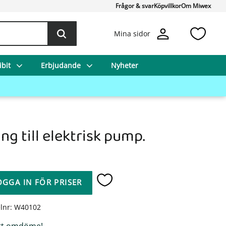
Frågor & svar
Köpvillkor
Om Miwex
Favo
Mina sidor
bit
Erbjudande
Nyheter
ng till elektrisk pump.
OGGA IN FÖR PRISER
Lägg till i favoriter
elnr
W40102
tt omdöme!