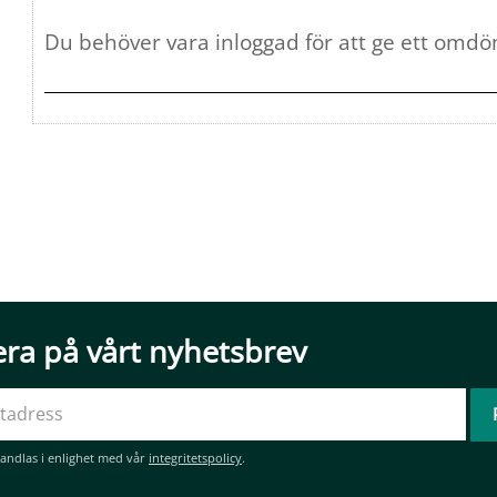
ra på vårt nyhetsbrev
andlas i enlighet med vår
integritetspolicy
.