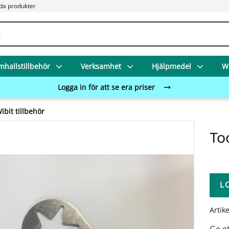
da produkter
mhallstillbehör
Verksamhet
Hjälpmedel
Wi
Logga in för att se era priser
ibit tillbehör
To
L
Artik
Ge e