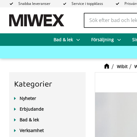
Snabba leveranser
Service i toppklass
Prisvär
Bad & lek
Försäljning
Si
Wibit
W
Kategorier
Nyheter
Erbjudande
Bad & lek
Verksamhet