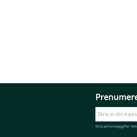
Prenumere
Dina personuppgifter beh