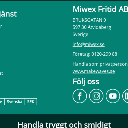
Miwex Fritid A
jänst
BRUKSGATAN 9
ar
597 30 Åtvidaberg
Sverige
info@miwex.se
Företag:
0120-299 88
Handla som privatperson
www.makewaves.se
at
Följ oss
e
Svenska
SEK
Handla tryggt och smidigt