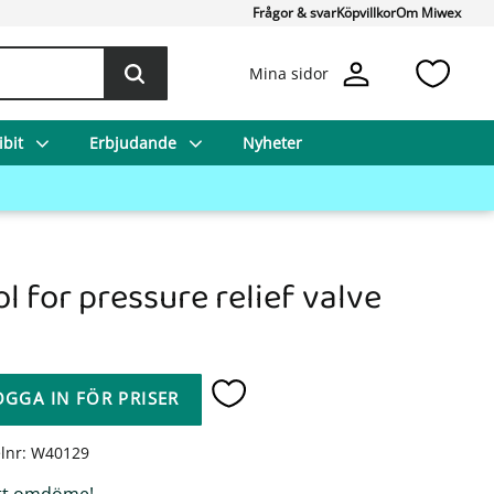
Frågor & svar
Köpvillkor
Om Miwex
Favo
Mina sidor
bit
Erbjudande
Nyheter
ol for pressure relief valve
OGGA IN FÖR PRISER
Lägg till i favoriter
elnr
W40129
tt omdöme!