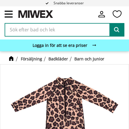
Snabba leveranser
Fa
Meny
Logga in för att se era priser
Försäljning
Badkläder
Barn och Junior