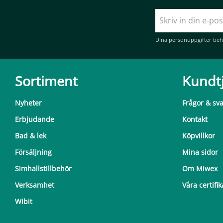
Dina personuppgifter beh
Sortiment
Kundt
Nyheter
Frågor & sv
Erbjudande
Kontakt
Bad & lek
Köpvillkor
Försäljning
Mina sidor
Simhallstillbehör
Om Miwex
Verksamhet
Våra certifik
Wibit