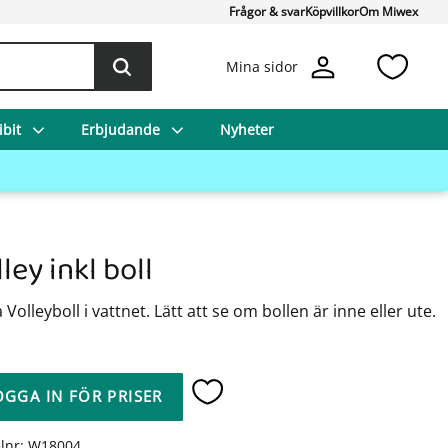
Frågor & svar
Köpvillkor
Om Miwex
Favo
Mina sidor
bit
Erbjudande
Nyheter
ley inkl boll
 Volleyboll i vattnet. Lätt att se om bollen är inne eller ute.
OGGA IN FÖR PRISER
Lägg till i favoriter
elnr
W18004