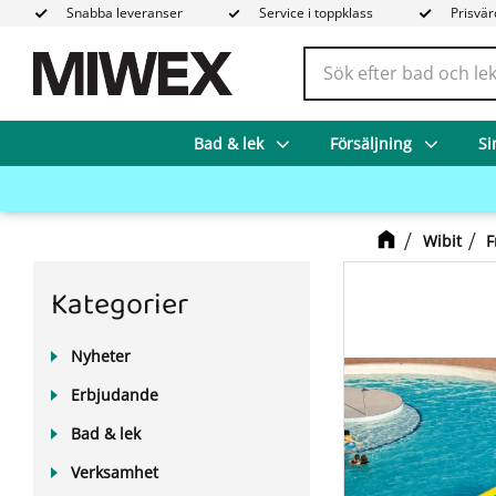
Snabba leveranser
Service i toppklass
Prisvär
Bad & lek
Försäljning
Si
Wibit
F
Kategorier
Nyheter
Erbjudande
Bad & lek
Verksamhet