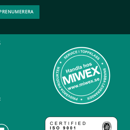
PRENUMERERA
B
: