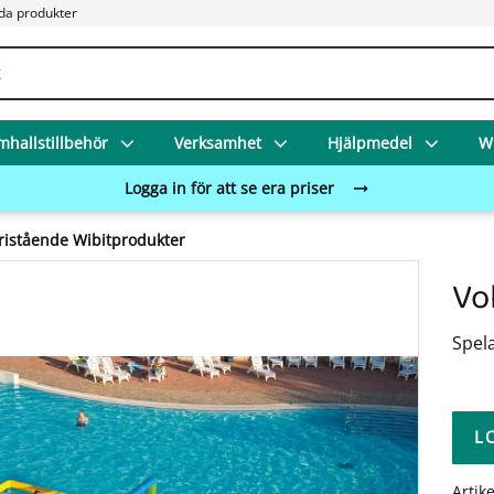
da produkter
mhallstillbehör
Verksamhet
Hjälpmedel
Wi
Logga in för att se era priser
ristående Wibitprodukter
Vol
Spela
L
Artik