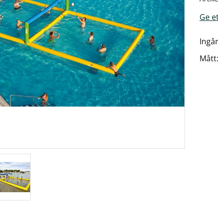
Ge e
Ingå
Mått: