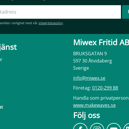
andlas i enlighet med vår
integritetspolicy
.
Miwex Fritid A
jänst
BRUKSGATAN 9
ar
597 30 Åtvidaberg
Sverige
info@miwex.se
Företag:
0120-299 88
Handla som privatperson
www.makewaves.se
at
Följ oss