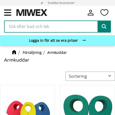
Snabba leveranser
Service i toppklass
Fa
Meny
Logga in för att se era priser
Försäljning
Armkuddar
Armkuddar
Välj sortering