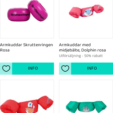
Armkuddar Skruttenringen 
Armkuddar med 
Rosa
midjebälte, Dolphin rosa
Utförsäljning - 50% rabatt
INFO
INFO
Lägg till i favoriter
Lägg till i favoriter