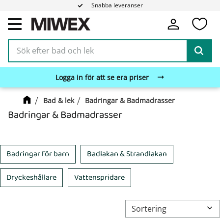
Snabba leveranser
Fa
Meny
Logga in för att se era priser
Bad & lek
Badringar & Badmadrasser
Badringar & Badmadrasser
Badringar för barn
Badlakan & Strandlakan
Dryckeshållare
Vattenspridare
Välj sortering