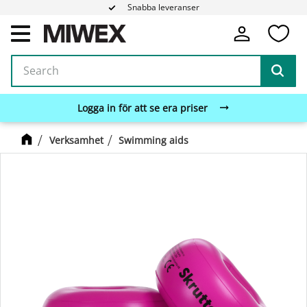
Snabba leveranser
Fa
Menu
Logga in för att se era priser
Verksamhet
Swimming aids