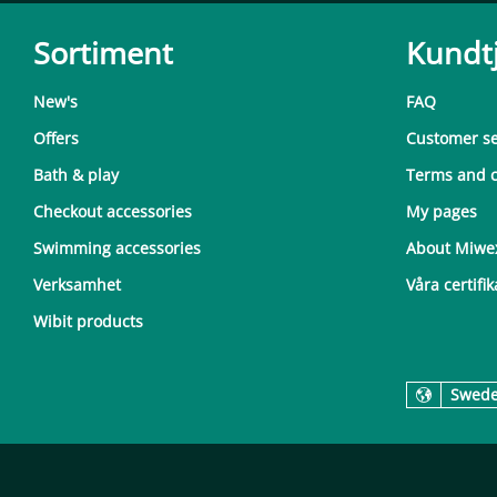
Sortiment
Kundt
New's
FAQ
Offers
Customer se
Bath & play
Terms and c
Checkout accessories
My pages
Swimming accessories
About Miwe
Verksamhet
Våra certifik
Wibit products
Swed