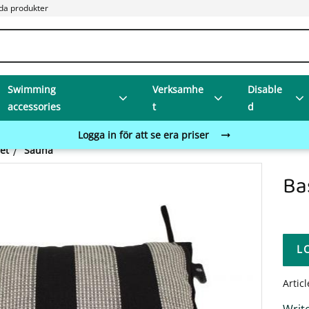
da produkter
Swimming
Verksamhe
Disable
accessories
t
d
Logga in för att se era priser
et
Sauna
Ba
L
Artic
Write