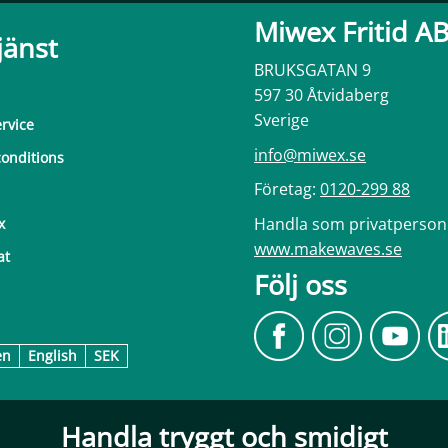
Miwex Fritid A
jänst
BRUKSGATAN 9
597 30 Åtvidaberg
Sverige
rvice
info@miwex.se
onditions
Företag:
0120-299 88
Handla som privatperson
x
www.makewaves.se
at
Följ oss
en
English
SEK
Handla tryggt och smidigt