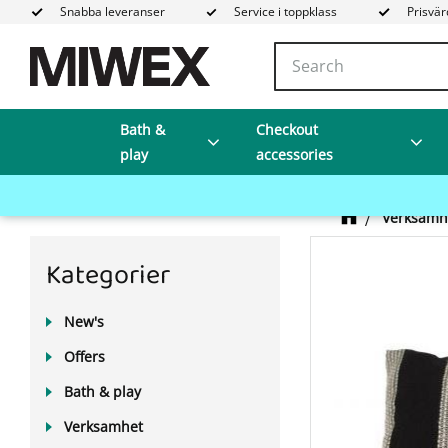
Snabba leveranser
Service i toppklass
Prisvär
Bath &
Checkout
play
accessories
Verksamh
Kategorier
New's
Offers
Bath & play
Verksamhet