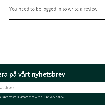
ra på vårt nyhetsbrev
n is processed in accordance with our
privacy policy
.