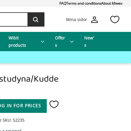
FAQ
Terms and conditions
About Miwex
Favo
Mina sidor
Wibit
Offer
New'
products
s
s
studyna/Kudde
OG IN FOR PRICES
Add to favorites
le SKU
S2235
 a review!