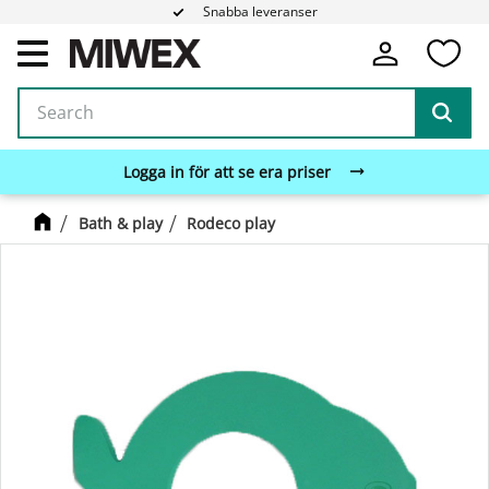
Snabba leveranser
Fa
Menu
Logga in för att se era priser
Bath & play
Rodeco play