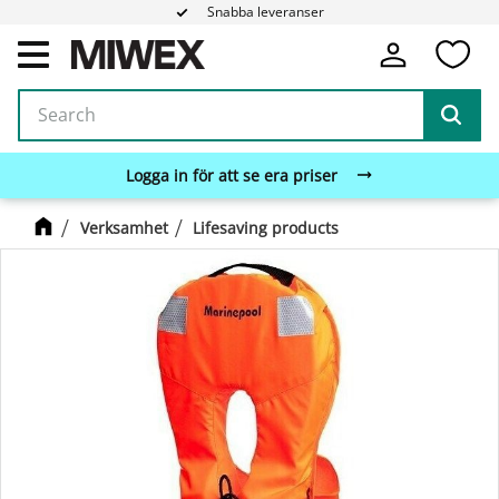
Snabba leveranser
Fa
Menu
Logga in för att se era priser
Verksamhet
Lifesaving products