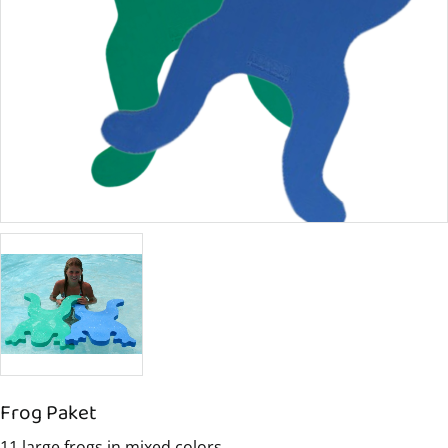
Frog Paket
11 large frogs in mixed colors.