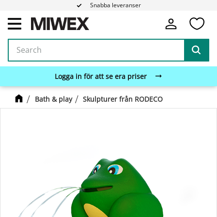
Snabba leveranser
Fa
Menu
Logga in för att se era priser
Bath & play
Skulpturer från RODECO