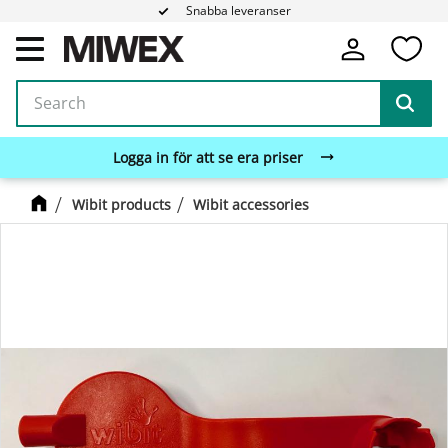
Snabba leveranser
Fa
Menu
Logga in för att se era priser
Wibit products
Wibit accessories