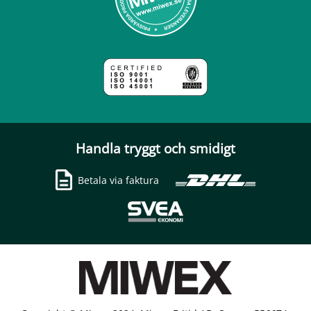
Handla tryggt och smidigt
Betala via faktura