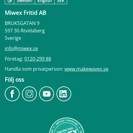
Sweden
English
SEK
Miwex Fritid AB
BRUKSGATAN 9
597 30 Åtvidaberg
Sverige
info@miwex.se
Företag:
0120-299 88
Handla som privatperson:
www.makewaves.se
Följ oss