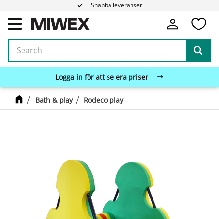
Snabba leveranser
Fa
Menu
Logga in för att se era priser
Bath & play
Rodeco play