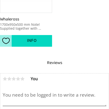
Whaleross
1700x950x500 mm Note! 
Supplied together with 
roundabouts
INFO
Add to favorites
Reviews
You