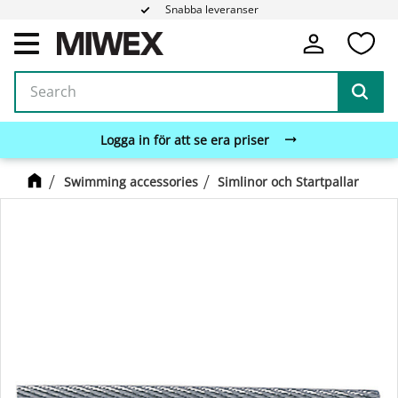
Snabba leveranser
Fa
Menu
Logga in för att se era priser
Swimming accessories
Simlinor och Startpallar