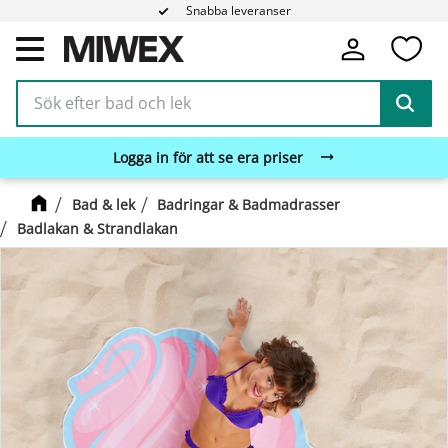
Snabba leveranser
Fa
Meny
Logga in för att se era priser
Bad & lek
Badringar & Badmadrasser
Badlakan & Strandlakan