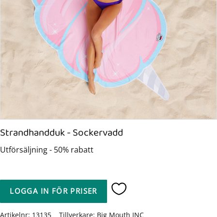
Strandhandduk - Sockervadd
Utförsäljning - 50% rabatt
LOGGA IN FÖR PRISER
Lägg till i favoriter
Artikelnr
13135
Tillverkare
Big Mouth INC